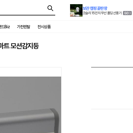
보관 캠핑 끝판왕
코슬리 15인치 무선 폴딩 선풍기
드Biz
가전렌탈
전시상품
스마트 모션감지등