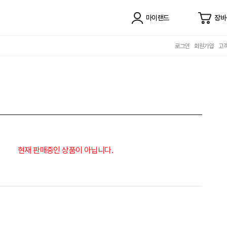
마이랜드
장바
로그인
회원가입
고
현재 판매중인 상품이 아닙니다.