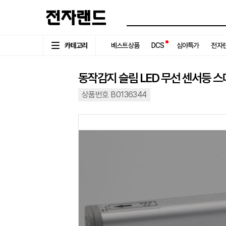
카테고리
베스트상품
DCS
심야특가
전자랜
동작감지 슬림 LED 무선 센서등 
상품번호 B0136344