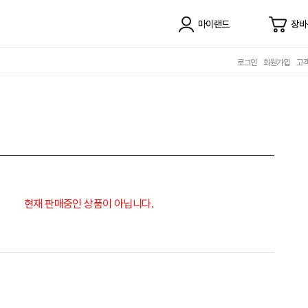
마이랜드
장바
로그인
회원가입
고
현재 판매중인 상품이 아닙니다.