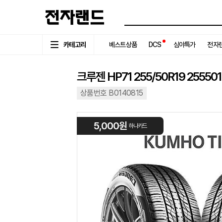
카테고리
베스트상품
DCS
심야특가
전자랜
크루젠 HP71 255/50R19 2555
상품번호 B0140815
5,000원
하나카드