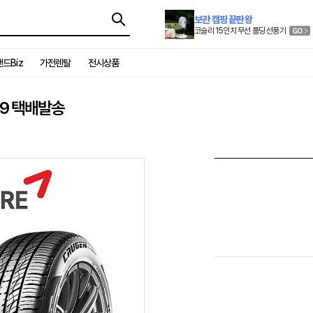
보관 캠핑 끝판왕
코슬리 15인치 무선 폴딩 선풍기
드Biz
가전렌탈
전시상품
019 택배발송