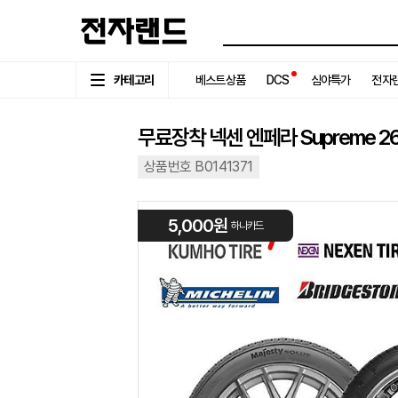
카테고리
베스트상품
DCS
심야특가
전자랜
무료장착 넥센 엔페라 Supreme 265
상품번호 B0141371
5,000원
하나카드