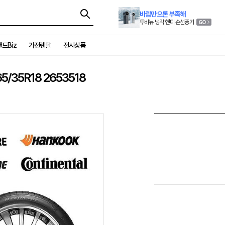
바람만으론 부족해
투비뉴 냉각 핸디 손선풍기
드Biz
가전렌탈
전시상품
/35R18 2653518