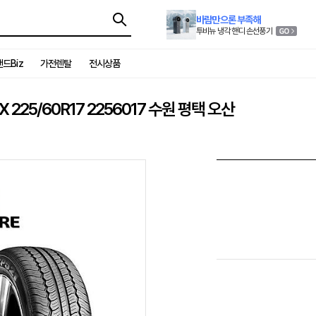
바람만으론 부족해
투비뉴 냉각 핸디 손선풍기
드Biz
가전렌탈
전시상품
25/60R17 2256017 수원 평택 오산