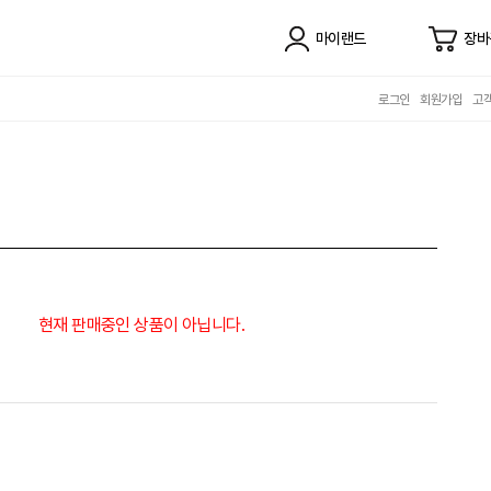
마이랜드
장바
로그인
회원가입
고
현재 판매중인 상품이 아닙니다.