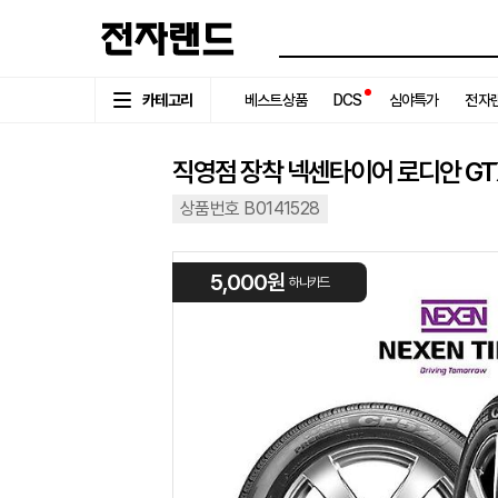
카테고리
베스트상품
DCS
심야특가
전자랜
직영점 장착 넥센타이어 로디안 GTX 2
상품번호 B0141528
5,000원
하나카드