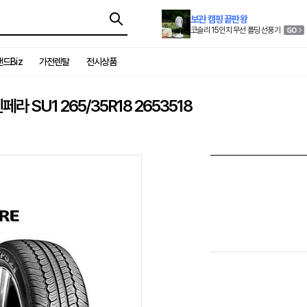
보관 캠핑 끝판왕
코슬리 15인치 무선 폴딩 선풍기
드Biz
가전렌탈
전시상품
SU1 265/35R18 2653518