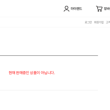
마이랜드
장바
로그인
회원가입
고
현재 판매중인 상품이 아닙니다.