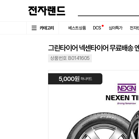
카테고리
베스트상품
DCS
심야특가
전자랜
그린타이어 넥센타이어 무료배송 엔페라 
상품번호 B0141605
5,000원
하나카드