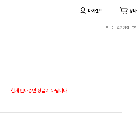
마이랜드
장바
로그인
회원가입
고
현재 판매중인 상품이 아닙니다.