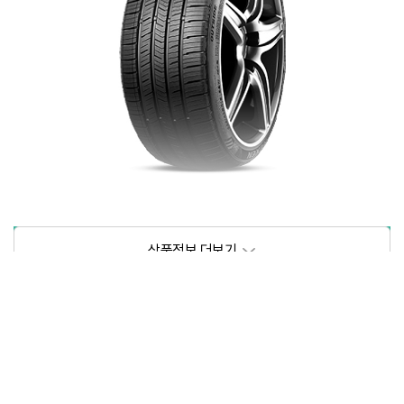
상품정보제공고시
모델명
상세설명 참조
동일모델의 출시년월
202104