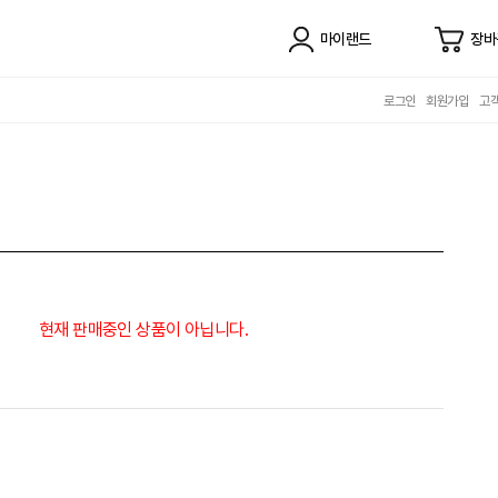
마이랜드
장바
로그인
회원가입
고
현재 판매중인 상품이 아닙니다.