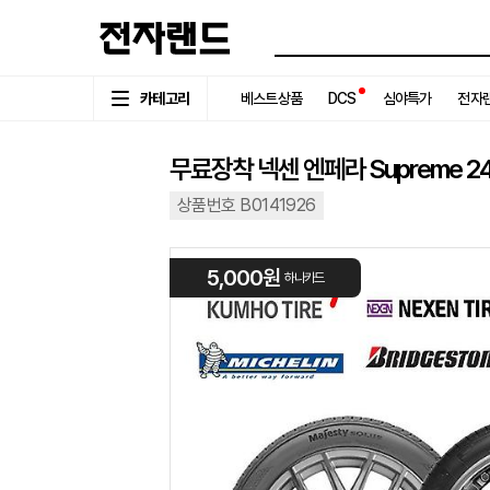
카테고리
베스트상품
DCS
심야특가
전자랜
무료장착 넥센 엔페라 Supreme 245
상품번호 B0141926
5,000원
하나카드