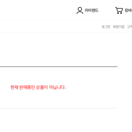
마이랜드
장바
로그인
회원가입
고
현재 판매중인 상품이 아닙니다.