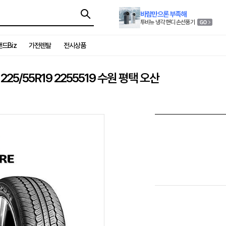
바람만으론 부족해
투비뉴 냉각 핸디 손선풍기
드Biz
가전렌탈
전시상품
25/55R19 2255519 수원 평택 오산