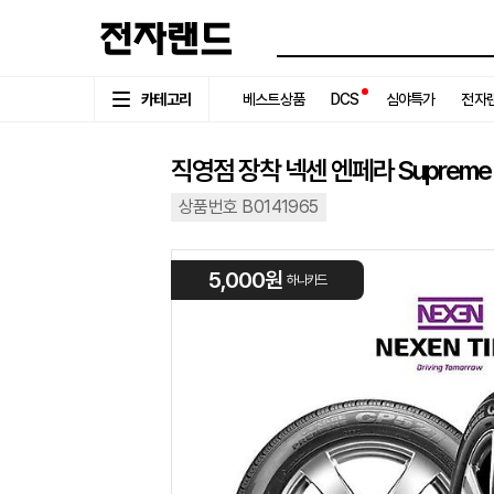
카테고리
베스트상품
DCS
심야특가
전자랜
직영점 장착 넥센 엔페라 Supreme 2
상품번호 B0141965
5,000원
하나카드