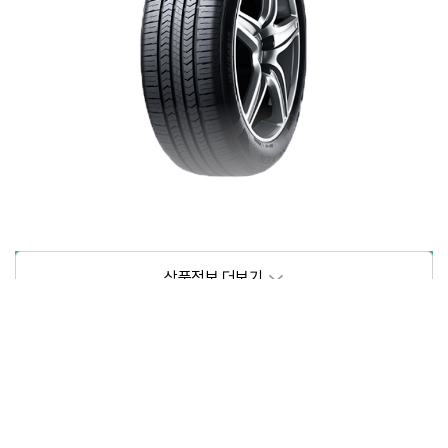
상품정보제공고시
모델명
상세설명 참조
동일모델의 출시년월
202102