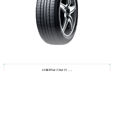
상품정보제공고시
모델명
상세설명 참조
동일모델의 출시년월
202102