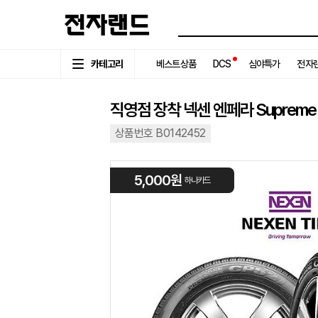
카테고리
베스트상품
DCS
심야특가
전자랜
직영점 장착 넥센 엔페라 Supreme 2
상품번호 B0142452
5,000원
하나카드