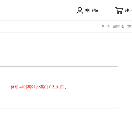
마이랜드
장바
로그인
회원가입
고
현재 판매중인 상품이 아닙니다.