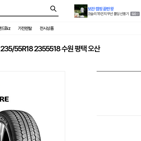
보관 캠핑 끝판왕
코슬리 15인치 무선 폴딩 선풍기
드Biz
가전렌탈
전시상품
35/55R18 2355518 수원 평택 오산