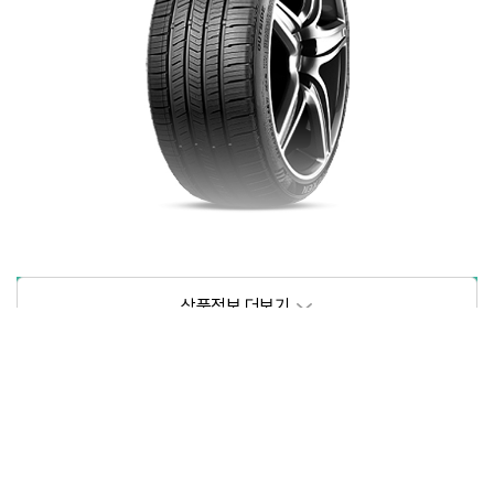
상품정보제공고시
모델명
상세설명 참조
동일모델의 출시년월
202104