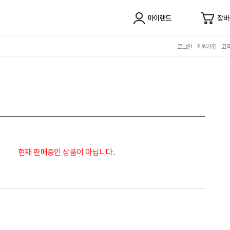
마이랜드
장바
로그인
회원가입
고
현재 판매중인 상품이 아닙니다.