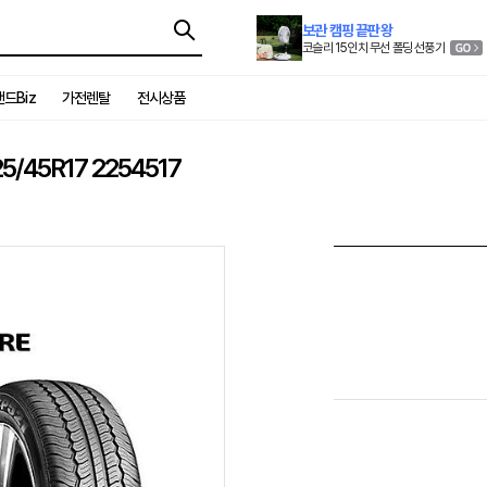
보관 캠핑 끝판왕
코슬리 15인치 무선 폴딩 선풍기
드Biz
가전렌탈
전시상품
/45R17 2254517