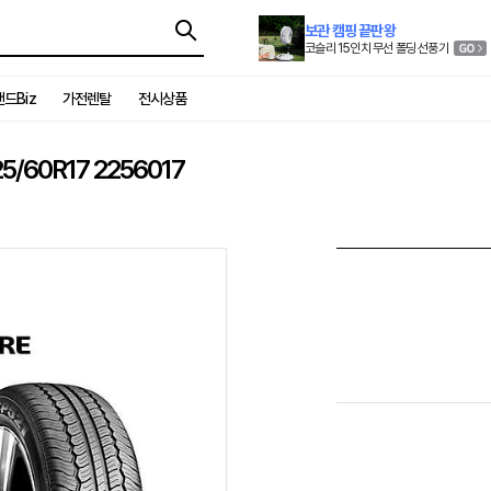
보관 캠핑 끝판왕
코슬리 15인치 무선 폴딩 선풍기
드Biz
가전렌탈
전시상품
/60R17 2256017