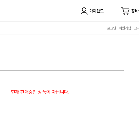
마이랜드
장바
로그인
회원가입
고
현재 판매중인 상품이 아닙니다.