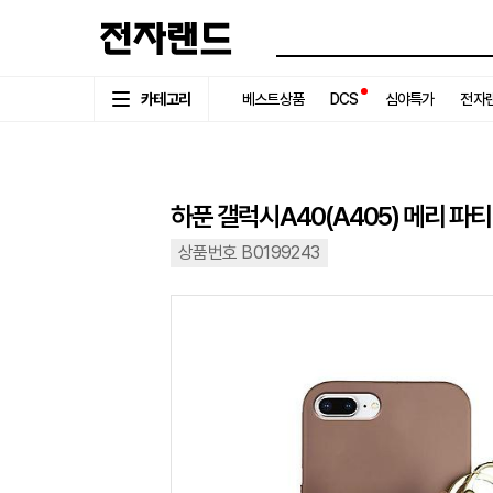
카테고리
베스트상품
DCS
심야특가
전자랜
하푼 갤럭시A40(A405) 메리 파
상품번호 B0199243