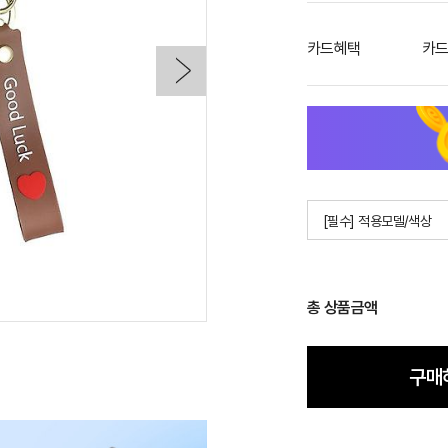
카드혜택
카드
[필수] 적용모델/색상
총 상품금액
구매