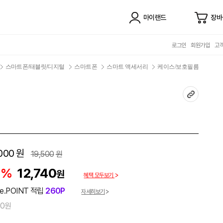
마이랜드
장바
로그인
회원가입
고
스마트폰/태블릿/디지털
스마트폰
스마트 액세서리
케이스/보호필름
000
원
19,500
원
5%
12,740
원
혜택 모두보기
e.POINT 적립
260P
자세히보기
00원