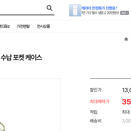
캐리어 한정특가 진행중 !
1인 가구 필수 냉장고 20만원대
드Biz
가전렌탈
전시상품
티 수납 포켓 케이스
13,
할인가
3
최대혜택가
적립
최대 
배송비
3,0