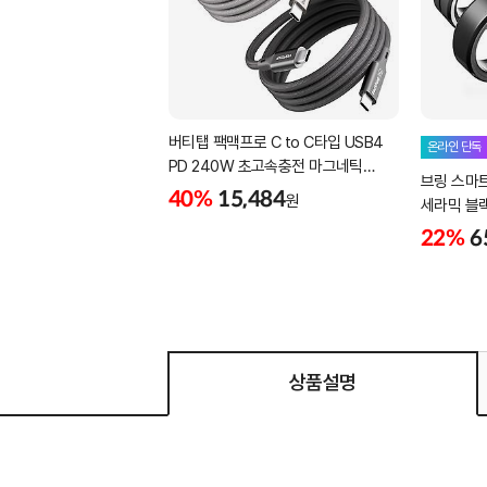
버티탭 팩맥프로 C to C타입 USB4
온라인 단독
PD 240W 초고속충전 마그네틱
브링 스마
케이블 1m
40%
15,484
원
세라믹 블랙 -
22%
6
상품설명