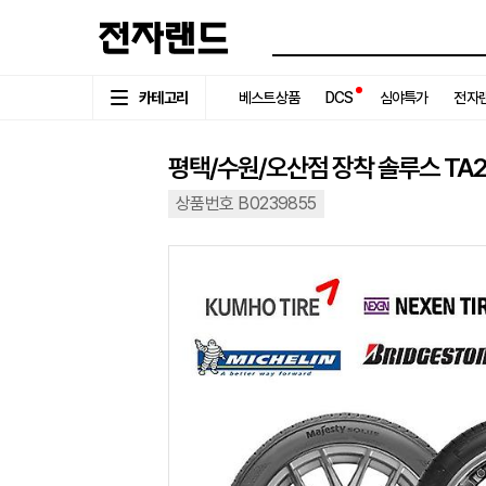
카테고리
베스트상품
DCS
심야특가
전자랜
평택/수원/오산점 장착 솔루스 TA21 2
상품번호 B0239855