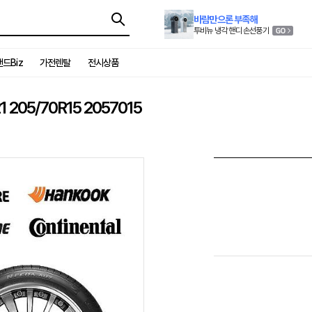
바람만으론 부족해
투비뉴 냉각 핸디 손선풍기
드Biz
가전렌탈
전시상품
05/70R15 2057015