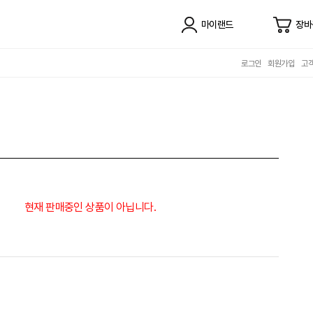
마이랜드
장바
로그인
회원가입
고
현재 판매중인 상품이 아닙니다.