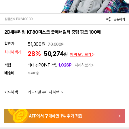
상품번호 B0240030
공유하기
2D새부리형 KF80마스크 굿매너컬러 중형 핑크 100매
할인가
51,300
원
70,000
원
최대혜택가
28%
50,274
원
혜택 모두보기
적립
최대 e.POINT 적립
1,026P
자세히보기
배송비
무료배송
카드혜택
카드사별 무이자 혜택 >
APP에서 구매하면
1
% 추가 적립