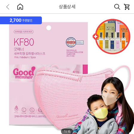
상품상세
2,700
쿠폰할인
1
/
6