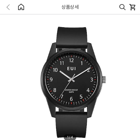
상품상세
1
/
4