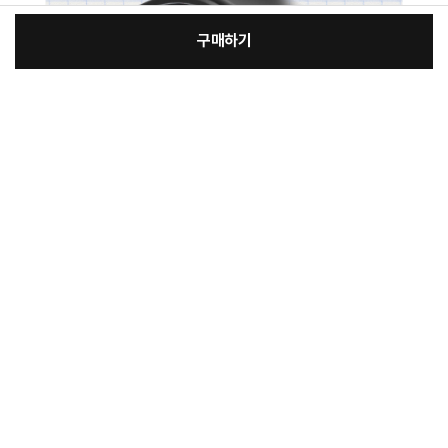
구매하기
[필수] 단품
장
총 상품 금액
19,000
원
바
바
구
로
니
구
매
상품정보제공고시
치수
상품상세참조