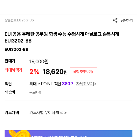
상품번호 B0256186
공유하기
EUI 공용 우레탄 공무원 학생 수능 수험시계 아날로그 손목시계
EUI3202-BB
EUI3202-BB
판매가
19,000
원
최대혜택가
2%
18,620
원
혜택 모두보기>
적립
최대 e.POINT 적립
380P
자세히보기
배송비
무료배송
카드혜택
카드사별 무이자 혜택 >