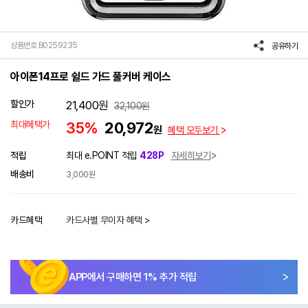
상품번호 B0259235
공유하기
아이폰14프로 쉴드 가드 풀커버 케이스
할인가
21,400
원
32,100
원
최대혜택가
35%
20,972
원
혜택 모두보기
적립
최대 e.POINT 적립
428P
자세히보기
배송비
3,000원
카드혜택
카드사별 무이자 혜택 >
APP에서 구매하면
1
% 추가 적립