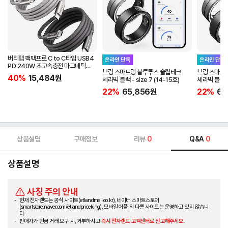
버티탭 팩맥프로 C to C타입 USB4
온라인 단독
온라인 단독
PD 240W 초고속충전 마그네틱
브링 스마트링 블루투스 슬립테크
브링 스마트
케이블 1m
40%
15,484
원
세라믹 블랙 - size 7 (14-15호)
세라믹 블랙 - 
22%
65,856
원
22%
65
상품설명
구매정보
리뷰
0
Q&A
0
상품설명
사칭 주의 안내
현재 전자랜드는 공식 사이트(etlandmall.co.kr), 네이버 스마트스토어
(smartstore.naver.com/etlandpriceking), 모바일 어플 외 다른 사이트는 운영하고 있지 않습니
다.
판매자가 현금 거래 요구 시, 거부하시고
즉시 전자랜드 고객센터로 신고해주세요.