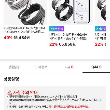
버티탭 팩맥프로 C to C타입 USB4
온라인 단독
온라인 단독
PD 240W 초고속충전 마그네틱
브링 스마트링 블루투스 슬립테크
브링 스마트
케이블 1m
40%
15,484
원
세라믹 블랙 - size 7 (14-15호)
세라믹 블랙 - 
22%
65,856
원
22%
65
상품설명
구매정보
리뷰
0
Q&A
0
상품설명
사칭 주의 안내
현재 전자랜드는 공식 사이트(etlandmall.co.kr), 네이버 스마트스토어
(smartstore.naver.com/etlandpriceking), 모바일 어플 외 다른 사이트는 운영하고 있지 않습니
다.
판매자가 현금 거래 요구 시, 거부하시고
즉시 전자랜드 고객센터로 신고해주세요.