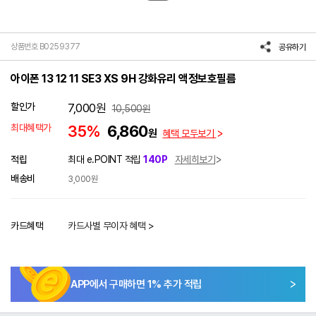
상품번호 B0259377
공유하기
아이폰 13 12 11 SE3 XS 9H 강화유리 액정보호필름
할인가
7,000
원
10,500
원
최대혜택가
35%
6,860
원
혜택 모두보기
적립
최대 e.POINT 적립
140P
자세히보기
배송비
3,000원
카드혜택
카드사별 무이자 혜택 >
APP에서 구매하면
1
% 추가 적립