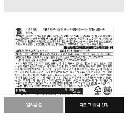
일시품절
재입고 알림 신청
:
본품
41,900원