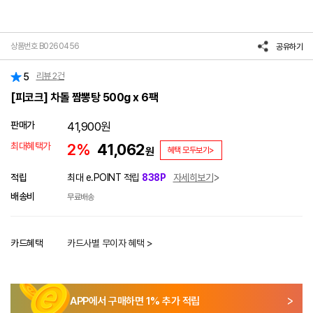
상품번호 B0260456
공유하기
리뷰
2
건
5
[피코크] 차돌 짬뽕탕 500g x 6팩
판매가
41,900
원
최대혜택가
2%
41,062
원
혜택 모두보기>
적립
최대 e.POINT 적립
838P
자세히보기
배송비
무료배송
카드혜택
카드사별 무이자 혜택 >
APP에서 구매하면
1
% 추가 적립