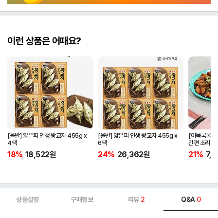
이런 상품은 어때요?
[올반] 얇은피 인생 왕교자 455g x
[올반] 얇은피 인생 왕교자 455g x
[어묵국물증정
4팩
6팩
간편 조리 학
캠핑요리 추
18%
18,522
원
24%
26,362
원
21%
7,
상품설명
구매정보
리뷰
2
Q&A
0