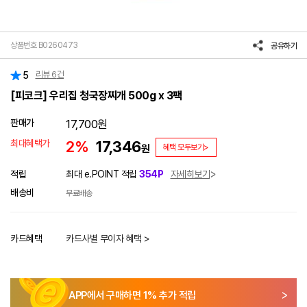
상품번호 B0260473
공유하기
리뷰
6
건
5
[피코크] 우리집 청국장찌개 500g x 3팩
판매가
17,700
원
최대혜택가
2%
17,346
원
혜택 모두보기>
적립
최대 e.POINT 적립
354P
자세히보기
배송비
무료배송
카드혜택
카드사별 무이자 혜택 >
APP에서 구매하면
1
% 추가 적립