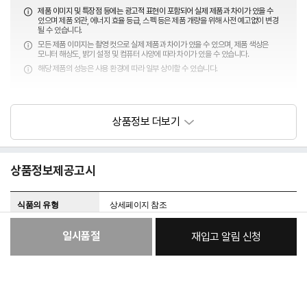
제품 이미지 및 특장점 등에는 광고적 표현이 포함되어 실제 제품과 차이가 있을 수
있으며 제품 외관, 에너지 효율 등급, 스펙 등은 제품 개량을 위해 사전 예고없이 변경
될 수 있습니다.
모든 제품 이미지는 촬영 컷으로 실제 제품과 차이가 있을 수 있으며, 제품 색상은
모니터 해상도, 밝기 설정 및 컴퓨터 사양에 따라 차이가 있을 수 있습니다.
해당 제품의 성능은 사용 환경에 따라 일부 상이할 수 있습니다.
상품정보제공고시
식품의 유형
상세페이지 참조
생산자 및 소재지
상세페이지 참조
일시품절
재입고 알림 신청
:
본품
원재료명 및 함량
상세페이지 참조
17,700원
영양성분
상세페이지 참조
총 상품 금액
17,700
원