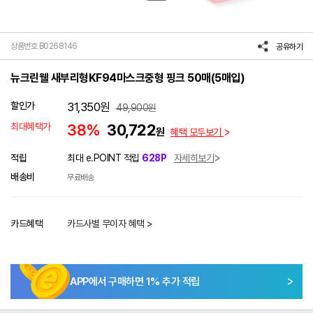
상품번호 B0268146
공유하기
뉴크린웰 새부리형KF94마스크중형 핑크 50매(5매입)
할인가
31,350
원
49,900
원
최대혜택가
38%
30,722
원
혜택 모두보기
적립
최대 e.POINT 적립
628P
자세히보기
배송비
무료배송
카드혜택
카드사별 무이자 혜택 >
APP에서 구매하면
1
% 추가 적립