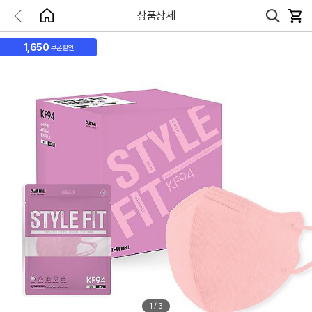
상품상세
1,650
쿠폰할인
1
/
3