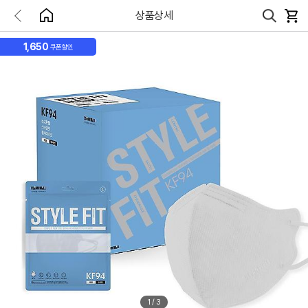
상품상세
1,650
쿠폰할인
1
/
3