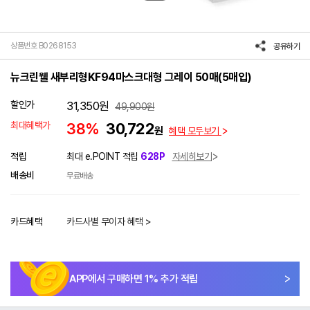
상품번호 B0268153
공유하기
뉴크린웰 새부리형KF94마스크대형 그레이 50매(5매입)
할인가
31,350
원
49,900
원
최대혜택가
38%
30,722
원
혜택 모두보기
적립
최대 e.POINT 적립
628P
자세히보기
배송비
무료배송
카드혜택
카드사별 무이자 혜택 >
APP에서 구매하면
1
% 추가 적립