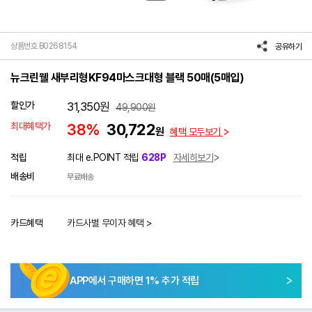
상품번호 B0268154
공유하기
뉴크린웰 새부리형KF94마스크대형 블랙 50매(5매입)
할인가
31,350
원
49,900
원
최대혜택가
38%
30,722
원
혜택 모두보기
적립
최대 e.POINT 적립
628P
자세히보기
배송비
무료배송
카드혜택
카드사별 무이자 혜택 >
APP에서 구매하면
1
% 추가 적립