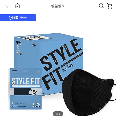
상품상세
1,650
쿠폰할인
1
/
3