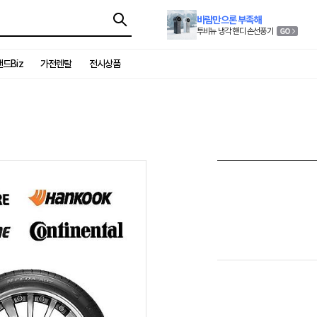
바람만으론 부족해
투비뉴 냉각 핸디 손선풍기
드Biz
가전렌탈
전시상품