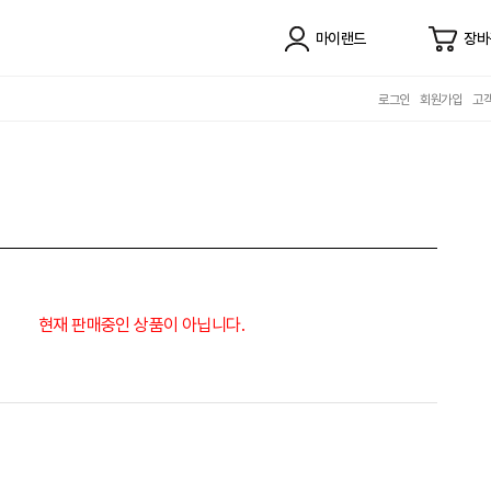
마이랜드
장바
로그인
회원가입
고
현재 판매중인 상품이 아닙니다.