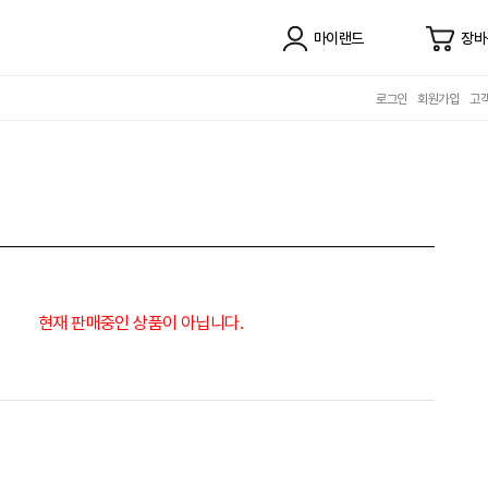
마이랜드
장바
로그인
회원가입
고
현재 판매중인 상품이 아닙니다.