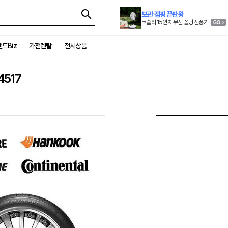
보관 캠핑 끝판왕
코슬리 15인치 무선 폴딩 선풍기
드Biz
가전렌탈
전시상품
4517