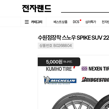
카테고리
베스트상품
DCS
심야특가
전자랜
수원점장착 스노우 SPIKE SUV 225/
상품번호 B0268804
5,000원
하나카드