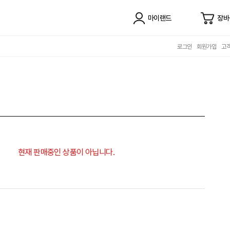
마이랜드
장바
로그인
회원가입
고
현재 판매중인 상품이 아닙니다.