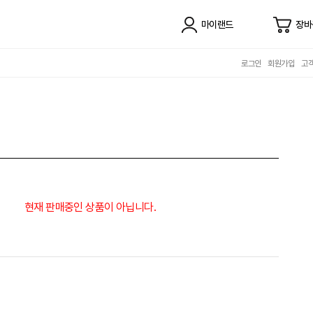
마이랜드
장바
로그인
회원가입
고
현재 판매중인 상품이 아닙니다.