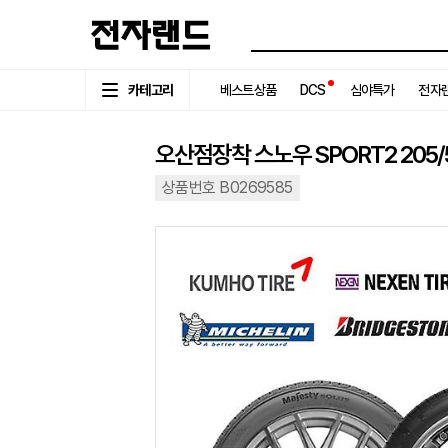
카테고리
베스트상품
DCS
심야특가
전자랜
오산점장착 스노우 SPORT2 205/5
상품번호 B0269585