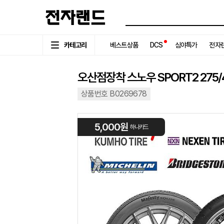
카테고리
베스트상품
DCS
심야특가
전자랜
오산점장착 스노우 SPORT2 275/4
상품번호 B0269678
5,000원
하나카드