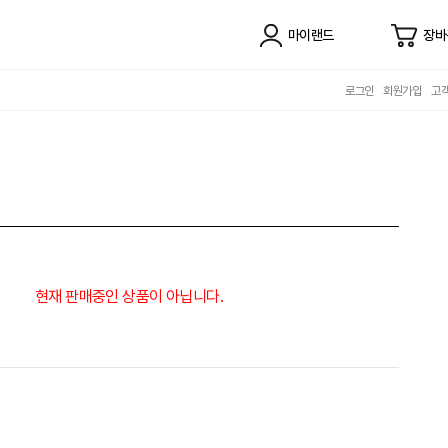
마이랜드
장바
로그인
회원가입
고
현재 판매중인 상품이 아닙니다.