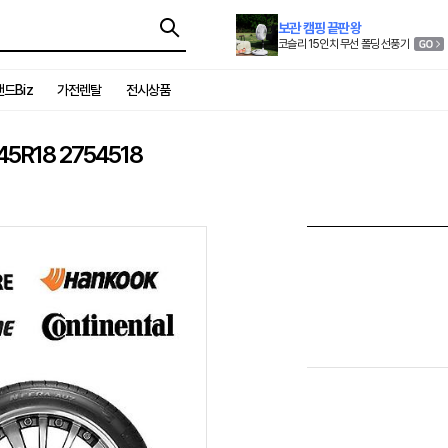
보관 캠핑 끝판왕
코슬리 15인치 무선 폴딩 선풍기
드Biz
가전렌탈
전시상품
5R18 2754518