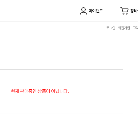
마이랜드
장바
로그인
회원가입
고
현재 판매중인 상품이 아닙니다.