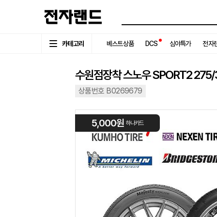
카테고리
베스트상품
DCS
심야특가
전자랜
수원점장착 스노우 SPORT2 275/3
상품번호 B0269679
5,000원
하나카드