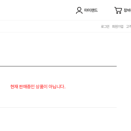
마이랜드
장바
로그인
회원가입
고
현재 판매중인 상품이 아닙니다.