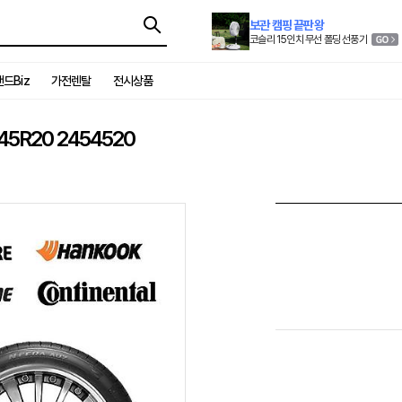
보관 캠핑 끝판왕
코슬리 15인치 무선 폴딩 선풍기
드Biz
가전렌탈
전시상품
5R20 2454520