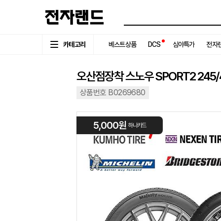
카테고리
베스트상품
DCS
심야특가
전자랜
오산점장착 스노우 SPORT2 245/4
상품번호 B0269680
5,000원
하나카드