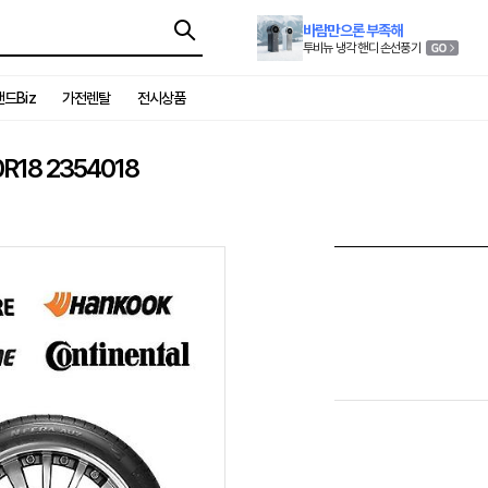
바람만으론 부족해
투비뉴 냉각 핸디 손선풍기
드Biz
가전렌탈
전시상품
18 2354018