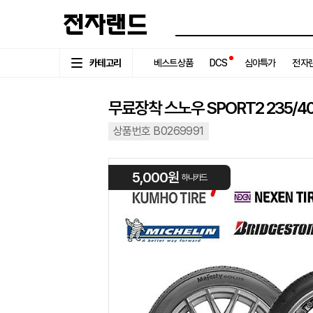
카테고리
베스트상품
DCS
심야특가
전자랜
무료장착 스노우 SPORT2 235/40R
상품번호 B0269991
5,000원
하나카드