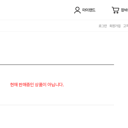
마이랜드
장바
로그인
회원가입
고
현재 판매중인 상품이 아닙니다.