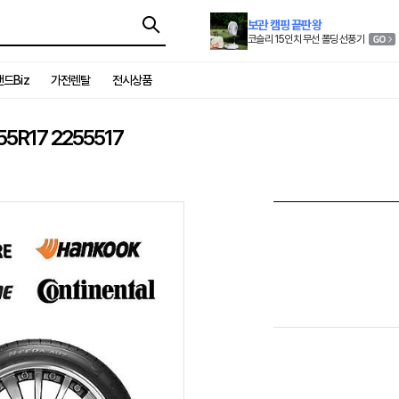
보관 캠핑 끝판왕
코슬리 15인치 무선 폴딩 선풍기
드Biz
가전렌탈
전시상품
R17 2255517