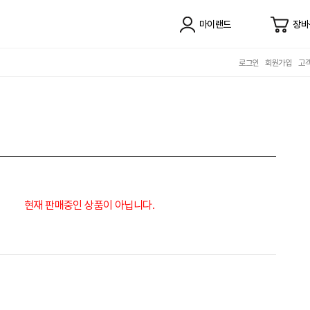
마이랜드
장바
로그인
회원가입
고
현재 판매중인 상품이 아닙니다.