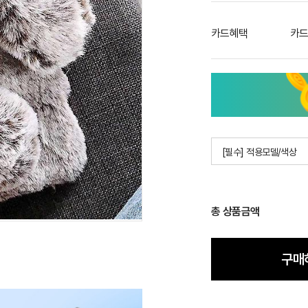
카드혜택
카드
[필수] 적용모델/색상
총 상품금액
구매