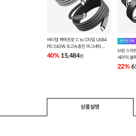
버티탭 팩맥프로 C to C타입 USB4
온라인 단독
PD 240W 초고속충전 마그네틱
브링 스마
케이블 1m
40%
15,484
원
세라믹 블랙 -
22%
6
상품설명