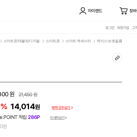
마이랜드
장바
로그인
회원가입
고
스마트폰/태블릿/디지털
스마트폰
스마트 액세서리
케이스/보호필름
300
원
21,450
원
5%
14,014
원
혜택 모두보기
e.POINT 적립
286P
자세히보기
00원