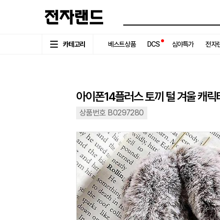
카테고리
베스트상품
DCS
심야특가
전자랜
아이폰14플러스 토끼 털 겨울 캐릭
상품번호 B0297280