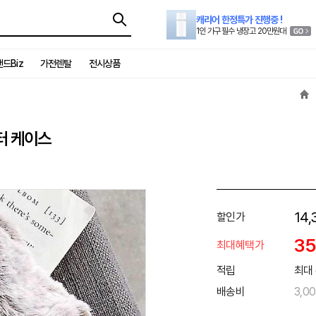
캐리어 한정특가 진행중 !
1인 가구 필수 냉장고 20만원대
드Biz
가전렌탈
전시상품
터 케이스
14,
할인가
3
최대혜택가
적립
최대 
배송비
3,0