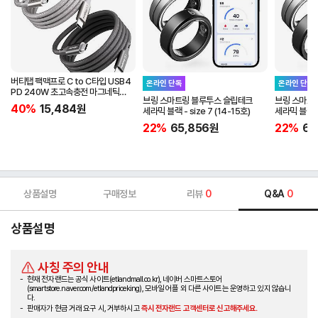
버티탭 팩맥프로 C to C타입 USB4
온라인 단독
온라인 단독
PD 240W 초고속충전 마그네틱
브링 스마트링 블루투스 슬립테크
브링 스마트
케이블 1m
40%
15,484
원
세라믹 블랙 - size 7 (14-15호)
세라믹 블랙 - 
22%
65,856
원
22%
65
상품설명
구매정보
리뷰
0
Q&A
0
상품설명
사칭 주의 안내
현재 전자랜드는 공식 사이트(etlandmall.co.kr), 네이버 스마트스토어
(smartstore.naver.com/etlandpriceking), 모바일 어플 외 다른 사이트는 운영하고 있지 않습니
다.
판매자가 현금 거래 요구 시, 거부하시고
즉시 전자랜드 고객센터로 신고해주세요.