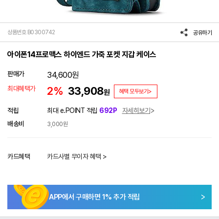
상품번호 B0300742
공유하기
아이폰14프로맥스 하이엔드 가죽 포켓 지갑 케이스
판매가
34,600
원
최대혜택가
2%
33,908
원
혜택 모두보기>
적립
최대 e.POINT 적립
692P
자세히보기
배송비
3,000원
카드혜택
카드사별 무이자 혜택 >
APP에서 구매하면
1
% 추가 적립