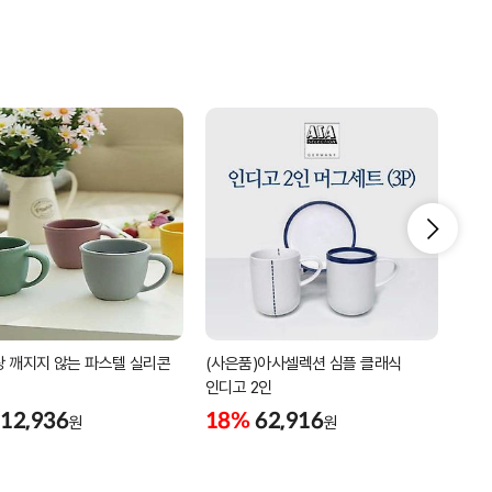
 깨지지 않는 파스텔 실리콘
(사은품)아사셀렉션 심플 클래식
밀리
인디고 2인
18
12,936
18%
62,916
원
원