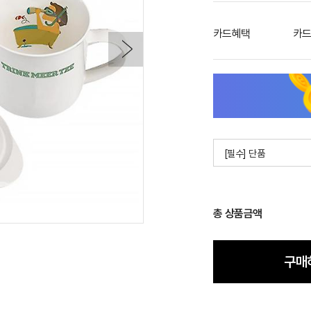
카드혜택
카드
[필수] 단품
총 상품금액
구매