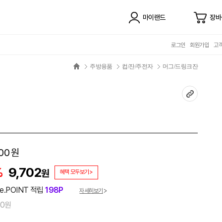
마이랜드
장바
로그인
회원가입
고
주방용품
컵/잔/주전자
머그/드링크잔
00
원
%
9,702
원
혜택 모두보기>
e.POINT 적립
198P
자세히보기
00원