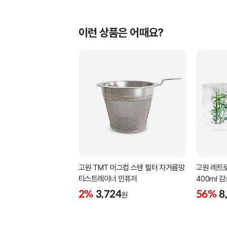
이런 상품은 어때요?
고원 TMT 머그컵 스텐 필터 차거름망
고원 레트로
티스트레이너 인퓨저
400ml 
2%
3,724
56%
8
원