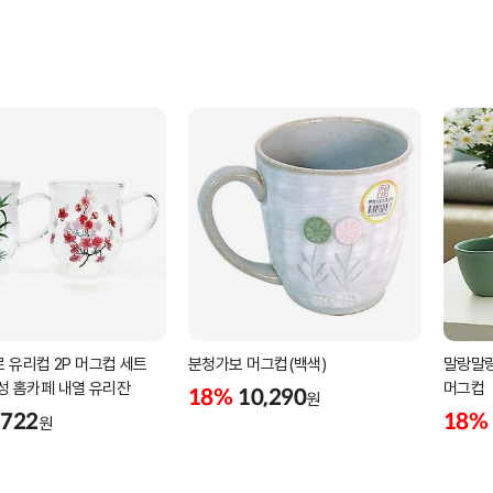
 유리컵 2P 머그컵 세트
분청가보 머그컵(백색)
말랑말랑
감성 홈카페 내열 유리잔
머그컵
18%
10,290
원
,722
18%
원