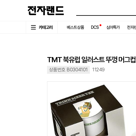
카테고리
베스트상품
DCS
심야특가
전자랜
TMT 북유럽 일러스트 뚜껑 머그컵 
상품번호 B0304101
11249