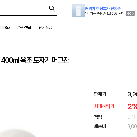
캐리어 한정특가 진행중 !
1인 가구 필수 냉장고 20만원대
드Biz
가전렌탈
전시상품
400ml 욕조 도자기 머그잔
9,9
판매가
2
최대혜택가
적립
최대 
배송비
3,0