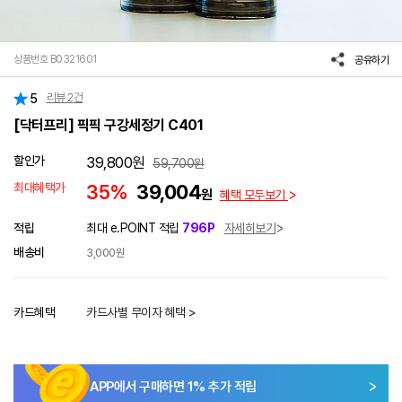
상품번호 B0321601
공유하기
리뷰
2
건
5
[닥터프리] 픽픽 구강세정기 C401
할인가
39,800
원
59,700
원
최대혜택가
35%
39,004
원
혜택 모두보기
적립
최대 e.POINT 적립
796P
자세히보기
배송비
3,000원
카드혜택
카드사별 무이자 혜택 >
APP에서 구매하면
1
% 추가 적립