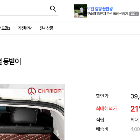
보관 캠핑 끝판왕
코슬리 15인치 무선 폴딩 선풍기
드Biz
가전렌탈
전시상품
열 등받이
39
할인가
2
최대혜택가
적립
최대 
배송비
4,0