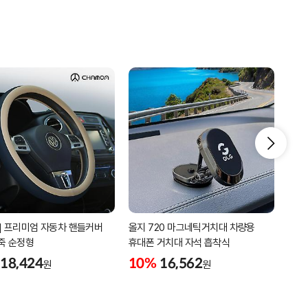
] 프리미엄 자동차 핸들커버
올지 720 마그네틱거치대 차량용
올지
죽 순정형
휴대폰 거치대 자석 흡착식
자석
흡착
18,424
10%
16,562
10
원
원