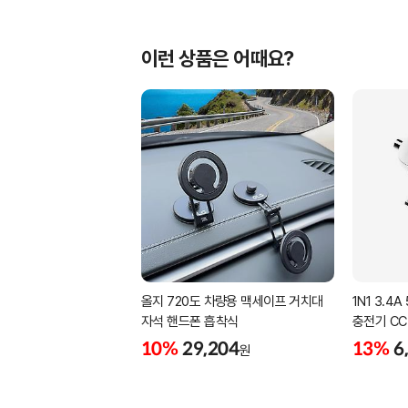
이런 상품은 어때요?
올지 720도 차량용 맥세이프 거치대
1N1 3.
자석 핸드폰 흡착식
충전기 CC
10%
29,204
13%
6
원