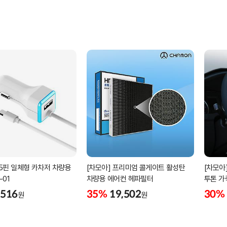
4A 5핀 일체형 카차저 차량용
[차모아] 프리미엄 콜게이트 활성탄
[차모아
-01
차량용 에어컨 헤파필터
투톤 가
,516
35%
19,502
30%
원
원