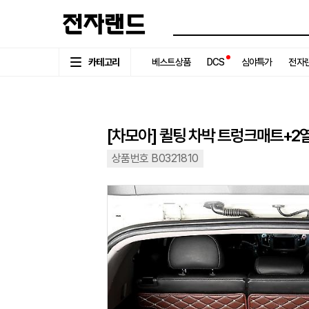
카테고리
베스트상품
DCS
심야특가
전자랜
[차모아] 퀼팅 차박 트렁크매트+2
상품번호 B0321810