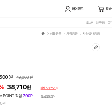
마이랜드
장바
로그인
회원가입
고
생활용품
차량용품
차량실내용품
,500
원
49,000
원
1%
38,710
원
혜택 모두보기
e.POINT 적립
790P
자세히보기
00원