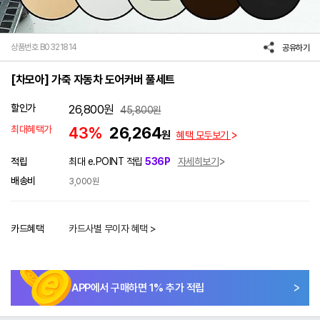
상품번호 B0321814
공유하기
[차모아] 가죽 자동차 도어커버 풀세트
할인가
26,800
원
45,800
원
최대혜택가
43%
26,264
원
혜택 모두보기
적립
최대 e.POINT 적립
536P
자세히보기
배송비
3,000원
카드혜택
카드사별 무이자 혜택 >
APP에서 구매하면
1
% 추가 적립