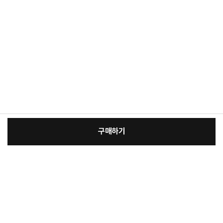
구매하기
[필수] 제품선택
장
총 상품 금액
26,800
원
바
바
구
로