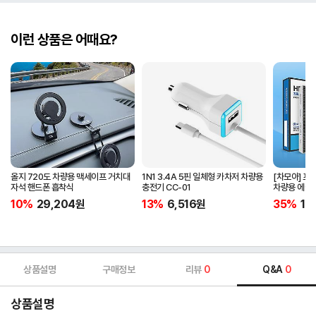
이런 상품은 어때요?
올지 720도 차량용 맥세이프 거치대
1N1 3.4A 5핀 일체형 카차저 차량용
[차모아] 프
자석 핸드폰 흡착식
충전기 CC-01
차량용 에어
10%
29,204
원
13%
6,516
원
35%
19
상품설명
구매정보
리뷰
0
Q&A
0
상품설명