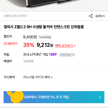
상품번호 B0321963
공유하기
갤럭시 Z폴드2 9H 사생활 풀커버 전면스크린 강화필름
할인가
9,400
원
14,100
원
최대혜택가
35%
9,212
원
혜택 모두보기
적립
최대 e.POINT 적립
188P
자세히보기
배송비
3,000원
카드혜택
카드사별 무이자 혜택 >
APP에서 구매하면
1
% 추가 적립