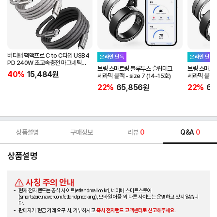
버티탭 팩맥프로 C to C타입 USB4
온라인 단독
온라인 단독
PD 240W 초고속충전 마그네틱
브링 스마트링 블루투스 슬립테크
브링 스마트
케이블 1m
40%
15,484
원
세라믹 블랙 - size 7 (14-15호)
세라믹 블랙 - 
22%
65,856
원
22%
65
상품설명
구매정보
리뷰
0
Q&A
0
상품설명
사칭 주의 안내
현재 전자랜드는 공식 사이트(etlandmall.co.kr), 네이버 스마트스토어
(smartstore.naver.com/etlandpriceking), 모바일 어플 외 다른 사이트는 운영하고 있지 않습니
다.
판매자가 현금 거래 요구 시, 거부하시고
즉시 전자랜드 고객센터로 신고해주세요.