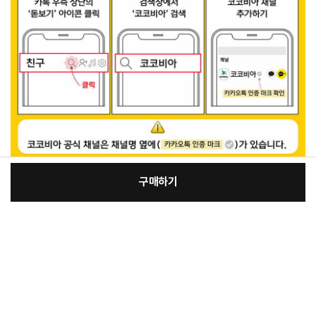
구매하기
[필수] 단품
장
총 상품 금액
6,000
원
바
바
구
로