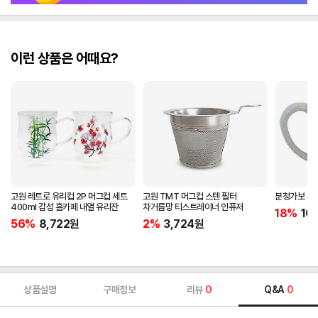
이런 상품은 어때요?
고원 레트로 유리컵 2P 머그컵 세트
고원 TMT 머그컵 스텐 필터
분청가보 머그
400ml 감성 홈카페 내열 유리잔
차거름망 티스트레이너 인퓨저
18%
10
56%
8,722
원
2%
3,724
원
상품설명
구매정보
리뷰
0
Q&A
0