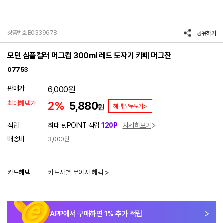
상품번호 B0339678
공유하기
모던 심플컬러 머그컵 300ml 레드 도자기 카페 머그잔
07753
판매가
6,000
원
최대혜택가
2%
5,880
원
혜택 모두보기>
적립
최대 e.POINT 적립
120P
자세히보기
배송비
3,000원
카드혜택
카드사별 무이자 혜택 >
APP에서 구매하면
1
% 추가 적립