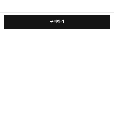
구매하기
:
본품
장
46,550원
총 상품 금액
46,550
원
바
바
구
로
니
구
매