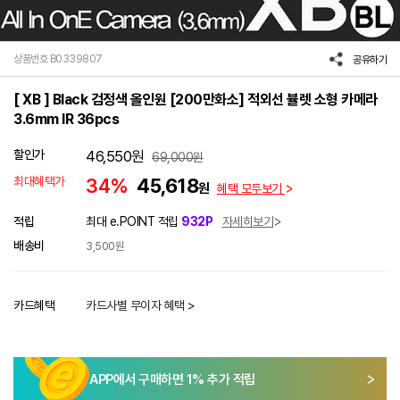
상품번호 B0339807
공유하기
[ XB ] Black 검정색 올인원 [200만화소] 적외선 뷸렛 소형 카메라
3.6mm IR 36pcs
할인가
46,550
원
69,000
원
최대혜택가
34%
45,618
원
혜택 모두보기
적립
최대 e.POINT 적립
932P
자세히보기
배송비
3,500원
카드혜택
카드사별 무이자 혜택 >
APP에서 구매하면
1
% 추가 적립