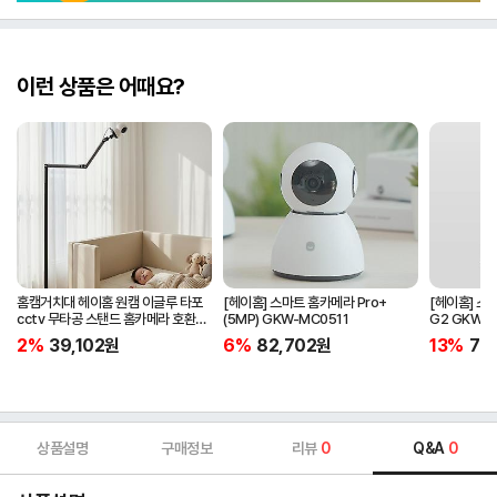
이런 상품은 어때요?
홈캠거치대 헤이홈 원캠 이글루 타포
[헤이홈] 스마트 홈카메라 Pro+
[헤이홈] 스마
cctv 무타공 스탠드 홈카메라 호환
(5MP) GKW-MC0511
G2 GKW-
침대 펫 부모님 가정용 거치대
2%
39,102
원
6%
82,702
원
13%
76
상품설명
구매정보
리뷰
0
Q&A
0