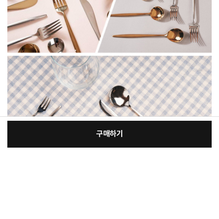
구매하기
[필수] 단품
장
총 상품 금액
3,000
원
바
바
구
로