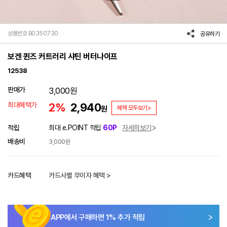
상품번호 B0350730
공유하기
보겐 퀸즈 커트러리 샤틴 버터나이프
12538
판매가
3,000
원
최대혜택가
2%
2,940
원
혜택 모두보기>
적립
최대 e.POINT 적립
60P
자세히보기
배송비
3,000원
카드혜택
카드사별 무이자 혜택 >
APP에서 구매하면
1
% 추가 적립