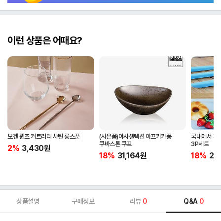
이런 상품은 어때요?
보겐 퀸즈 커트러리 샤틴 롱스푼
(사은품)아사셀렉션 아프키카풍
국내에서 제
쿠바스톤 쿠프
3P세트
2%
3,430
원
18%
31,164
원
18%
20
상품설명
구매정보
리뷰
0
Q&A
0