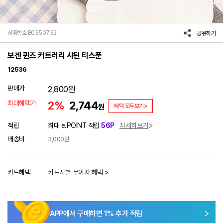
상품번호 B0350732
공유하기
보겐 퀸즈 커트러리 샤틴 티스푼
12536
판매가
2,800
원
최대혜택가
2%
2,744
원
혜택 모두보기>
적립
최대 e.POINT 적립
56P
자세히보기
배송비
3,000원
카드혜택
카드사별 무이자 혜택 >
APP에서 구매하면
1
% 추가 적립