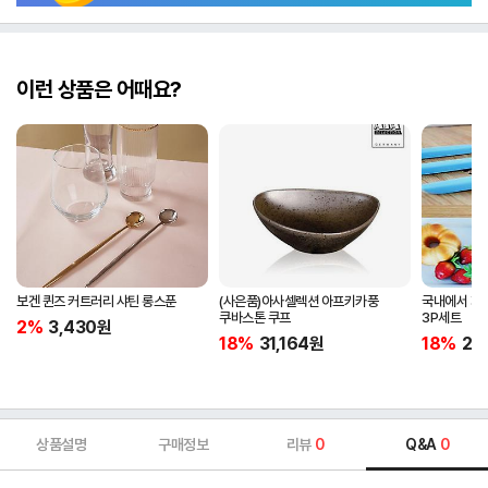
이런 상품은 어때요?
보겐 퀸즈 커트러리 샤틴 롱스푼
(사은품)아사셀렉션 아프키카풍
국내에서 제
쿠바스톤 쿠프
3P세트
2%
3,430
원
18%
31,164
원
18%
20
상품설명
구매정보
리뷰
0
Q&A
0