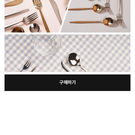
구매하기
[필수] 단품
장
총 상품 금액
2,800
원
바
바
구
로