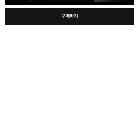
구매하기
[필수] 단품
장
총 상품 금액
59,800
원
바
바
구
로
니
구
매
상품정보제공고시
모델명
PCK001