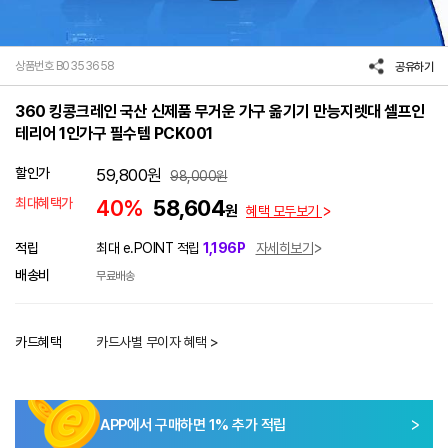
상품번호 B0353658
공유하기
360 킹콩크레인 국산 신제품 무거운 가구 옮기기 만능지렛대 셀프인
테리어 1인가구 필수템 PCK001
할인가
59,800
원
98,000
원
최대혜택가
40%
58,604
원
혜택 모두보기
적립
최대 e.POINT 적립
1,196P
자세히보기
배송비
무료배송
카드혜택
카드사별 무이자 혜택 >
APP에서 구매하면
1
% 추가 적립