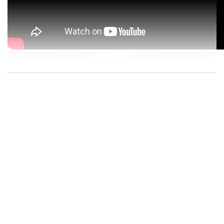
상품정보제공고시
모델명
상세페이지참조
KCC 인증 필 유무
상세페이지참조
동일모델의 출시년월
상세페이지참조
제조사
상세페이지참조
제조국
중국(현지공장)