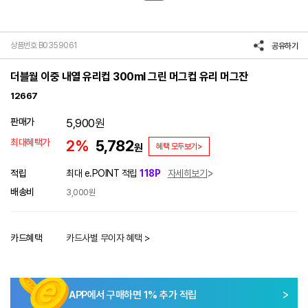
상품번호 B0359061
공유하기
더블월 이중 내열 유리컵 300ml 그린 머그컵 유리 머그잔
12667
판매가
5,900
원
최대혜택가
2%
5,782
원
혜택 모두보기>
적립
최대 e.POINT 적립
118P
자세히보기
배송비
3,000원
카드혜택
카드사별 무이자 혜택 >
APP에서 구매하면
1
% 추가 적립