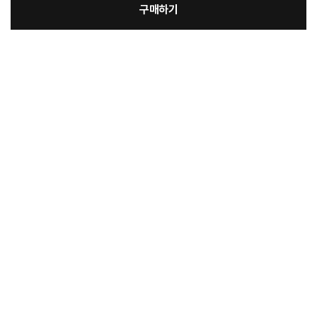
구매하기
[필수] 단품
장
총 상품 금액
5,900
원
바
바
구
로
니
구
매
상품정보제공고시
모델명
더블월 이중 내열 유리컵 300ml 그린
재질
내열강화유리