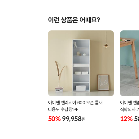
이런 상품은 어때요?
아이앤 엘리시아 600 오픈 틈새
아이앤 엘람
다용도 수납장 PF
식탁의자 
50%
99,958
12%
5
원