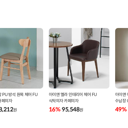
 PU 방석 원목 체어 FU
아이앤 멜라 인테리어 체어 FU
아이앤 
카페의자
식탁의자 카페의자
수납장 
8,212
16%
95,548
49%
원
원