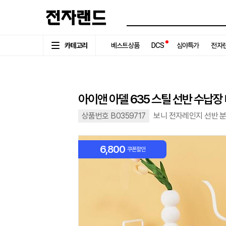
카테고리
베스트상품
DCS
심야특가
전자랜
아이앤 아델 635 스틸 선반 수납장 
상품번호 B0359717
보니 전자레인지 선반 
6,800
쿠폰할인