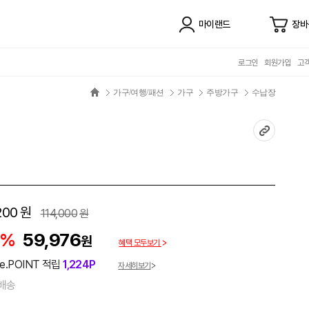
마이랜드
장바
로그인
회원가입
고
가구/여행/패션
가구
주방가구
수납장
200
원
114,000
원
7%
59,976
원
혜택 모두보기
e.POINT 적립
1,224P
자세히보기
배송