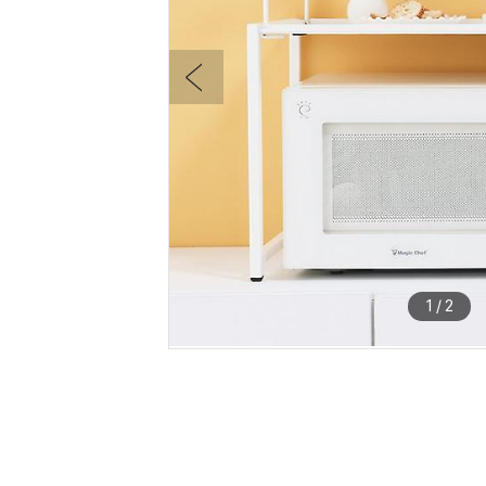
1
/
2