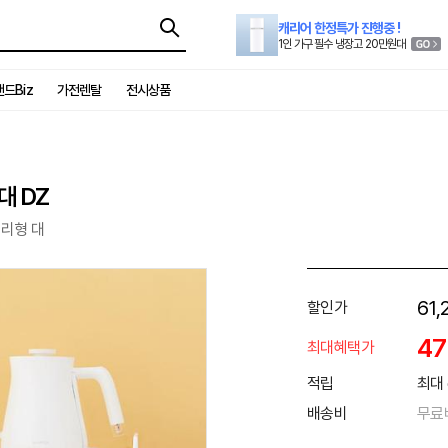
캐리어 한정특가 진행중 !
1인 가구 필수 냉장고 20만원대
드Biz
가전렌탈
전시상품
대 DZ
분리형 대
61,
할인가
4
최대혜택가
적립
최대 
배송비
무료