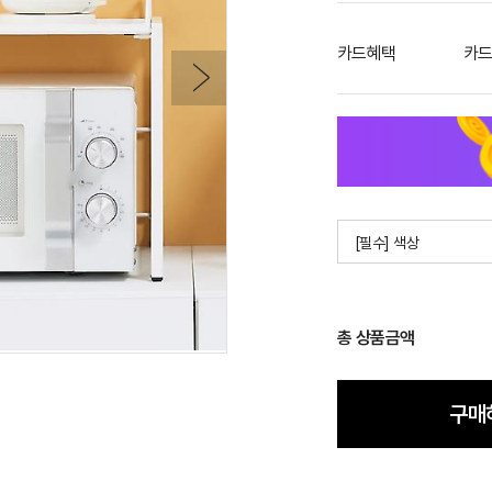
카드혜택
카드
[필수] 색상
총 상품금액
구매