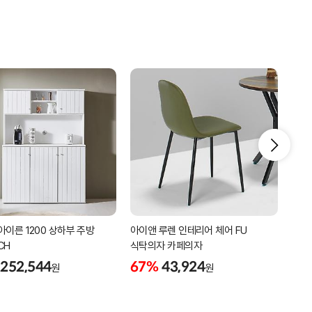
아이른 1200 상하부 주방
아이앤 루렌 인테리어 체어 FU
아이
CH
식탁의자 카페의자
식탁
252,544
67%
43,924
12
원
원